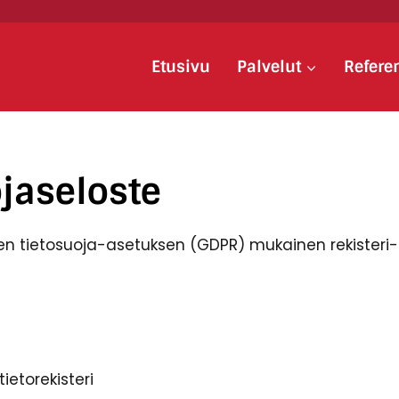
Etusivu
Palvelut
Refere
jaseloste
en tietosuoja-asetuksen (GDPR) mukainen rekisteri-
ietorekisteri