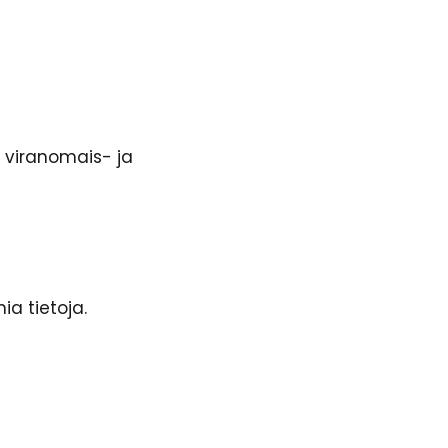
s viranomais- ja
ia tietoja.