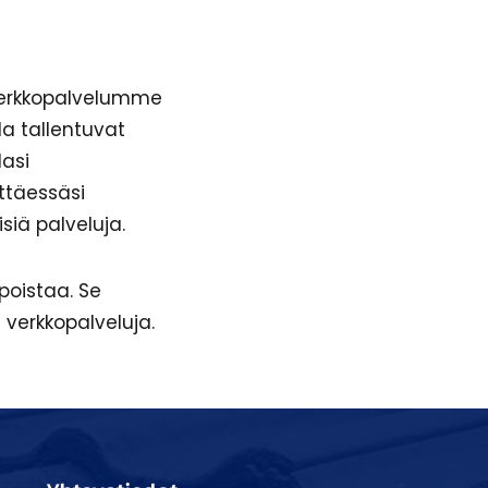
 verkkopalvelumme
la tallentuvat
lasi
ttäessäsi
isiä palveluja.
 poistaa. Se
 verkkopalveluja.