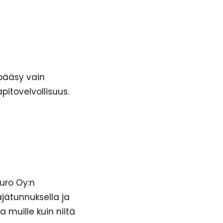
 pääsy vain
apitovelvollisuus.
auro Oy:n
äjätunnuksella ja
a muille kuin niitä