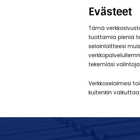
Evästeet
Tämä verkkosivusto
tuottamia pieniä te
selainlaitteesi mui
verkkopalvelullemm
tekemiäsi valintoja 
Verkkoselaimesi toi
kuitenkin vaikuttaa