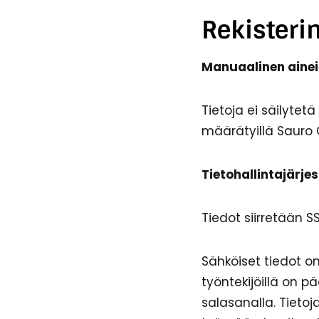
Rekisteri
Manuaalinen ainei
Tietoja ei säilytet
määrätyillä Sauro Oy
Tietohallintajärjes
Tiedot siirretään S
Sähköiset tiedot on
työntekijöillä on p
salasanalla. Tietoja