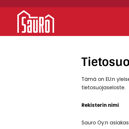
Siirry
sisältöön
Tietosuo
Tämä on EU:n yleis
tietosuojaseloste.
Rekisterin nimi
Sauro Oy:n asiakast