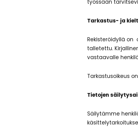
työssään tarvitsevil
Tarkastus- ja kiel
Rekisteröidyllä on 
talletettu. Kirjalli
vastaavalle henkilö
Tarkastusoikeus o
Tietojen säilytysa
Säilytämme henkilöt
käsittelytarkoituk