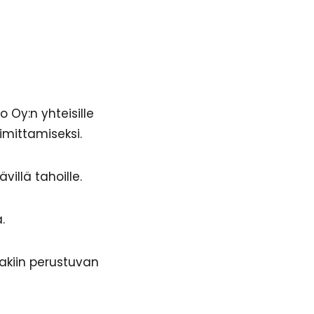
 Oy:n yhteisille
imittamiseksi.
villä tahoille.
.
akiin perustuvan