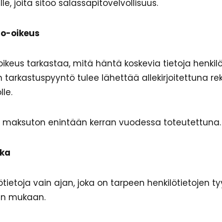
le, joita sitoo salassapitovelvollisuus.
to-oikeus
oikeus tarkastaa, mitä häntä koskevia tietoja henkilöt
nen tarkastuspyyntö tulee lähettää allekirjoitettuna rek
lle.
n maksuton enintään kerran vuodessa toteutettuna.
ika
ietoja vain ajan, joka on tarpeen henkilötietojen ty
sen mukaan.