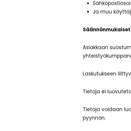
Sähköpostiosoi
Ja muu käyttä
Säännönmukaiset t
Asiakkaan suostumu
yhteistyökumppanei
Laskutukseen liitty
Tietoja ei luovuteta
Tietoja voidaan lu
pyynnön.