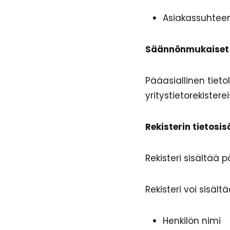
Asiakassuhtee
Säännönmukaiset 
Pääasiallinen tiet
yritystietorekister
Rekisterin tietosis
Rekisteri sisältää 
Rekisteri voi sisäl
Henkilön nimi