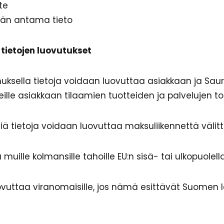
te
jän antama tieto
ietojen luovutukset
ksella tietoja voidaan luovuttaa asiakkaan ja Sauro
lle asiakkaan tilaamien tuotteiden ja palvelujen to
viä tietoja voidaan luovuttaa maksuliikennettä välittä
 muille kolmansille tahoille EU:n sisä- tai ulkopuolella
ovuttaa viranomaisille, jos nämä esittävät Suomen l