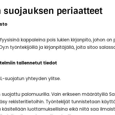
n suojauksen periaatteet​
sto
ä fyysisinä kappaleina pois lukien kirjanpito, johon on
:n työntekijöillä ja kirjanpitäjällä, joita sitoo salass
telmiin tallennetut tiedot
SL-suojatun yhteyden ylitse.
 suojattu palomuurilla. Vain erikseen määrätyillä S
ääsy rekisteritietoihin. Työntekijät tunnistetaan käytt
 käsitellään luottamuksellisina eikä niitä saa ilmaist