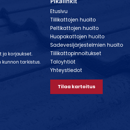
Pikalinkit
Etusivu
Tiilikattojen huolto
Peltikattojen huolto
Huopakattojen huolto
Sadevesijärjestelmien huolto
Tiilikattopinnoitukset
t ja korjaukset.
Taloyhtiöt
 kunnon tarkistus.
Yhteystiedot
Tilaa kartoitus