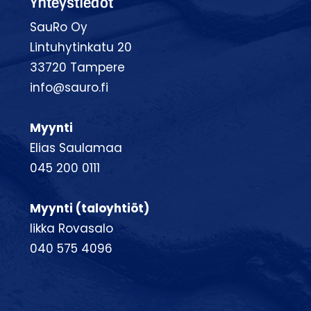
Yhteystiedot
SauRo Oy
Lintuhytinkatu 20
33720 Tampere
info@sauro.fi
Myynti
Elias Saulamaa
045 200 0111
Myynti (taloyhtiöt)
Iikka Rovasalo
040 575 4096