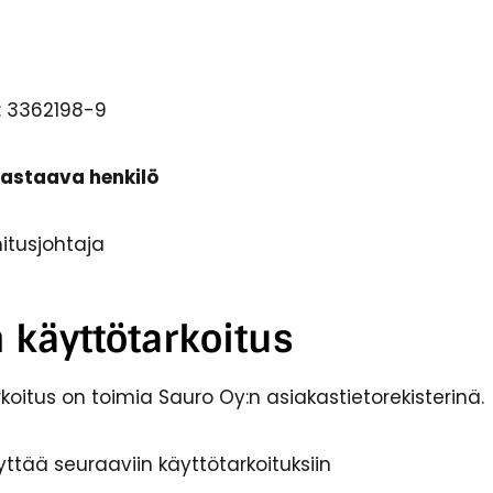
: 3362198-9
vastaava henkilö
mitusjohtaja
 käyttötarkoitus​
rkoitus on toimia Sauro Oy:n asiakastietorekisterinä.
ttää seuraaviin käyttötarkoituksiin