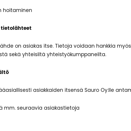
n hoitaminen
tietolähteet
olähde on asiakas itse. Tietoja voidaan hankkia myö
eistä sekä yhteisiltä yhteistyökumppaneilta.
ältö
pääasiallisesti asiakkaiden itsensä Sauro Oy:lle antam
tää mm. seuraavia asiakastietoja