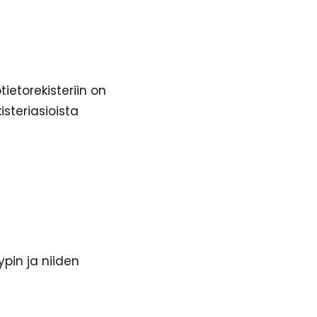
ietorekisteriin on
isteriasioista
ypin ja niiden