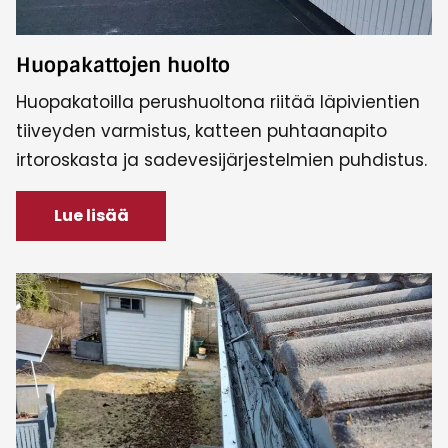
Huopakattojen huolto
Huopakatoilla perushuoltona riitää läpivientien
tiiveyden varmistus, katteen puhtaanapito
irtoroskasta ja sadevesijärjestelmien puhdistus.
Lue lisää